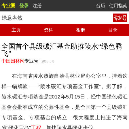
专业圈
登录
注册
台历
使用指南
绿意盎然
主页
资料
相册
目录
全国首个县级碳汇基金助推陵水“绿色腾
飞”
中国园林网
专业号
|
2013-5-8
在海南省陵水黎族自治县林业局办公室里，挂着这
样一幅牌匾——“陵水碳汇专项基金工作室”。据了解，
陵水碳汇专项基金是2012年5月15日，经中国绿色碳汇
基金会批准成立的公募性基金，是全国第一个县级碳汇
专项基金。专项基金的成立，很大程度上推进了海南
省“绿化宝岛”
工程
，加快陵水县绿化步伐。