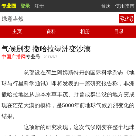
专业圈
登录
注册
台历
使用指南
绿意盎然
主页
资料
相册
目录
气候剧变 撒哈拉绿洲变沙漠
中国广播网
专业号
|
2013-5-7
总部设在荷兰阿姆斯特丹的国际科学杂志《地
球与行星科学通讯》即将发表的一篇研究报告称，非洲
撒哈拉地区从原本水草丰茂、野兽成群出没的地方变成
现在茫茫大漠的模样，是5000年前地球气候剧烈变化的
结果。
这项新的研究发现，这次气候剧变在整个地球